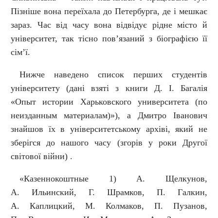
Пізніше вона переїхала до Петербурга, де і мешкає
зараз. Час від часу вона відвідує рідне місто й
університет, так тісно пов’язаний з біографією її
сім’ї.
Нижче наведено список перших студентів
університету (дані взяті з книги Д. І. Багалія
«Опыт истории Харьковского университета (по
неизданным материалам)»), а Дмитро Іванович
знайшов їх в університетському архіві, який не
зберігся до нашого часу (згорів у роки Другої
світової війни) .
«Казеннокоштные 1) А. Щелкунов,
А. Ильинский, Г. Шрамков, П. Галкин,
А. Каплицкий, М. Колмаков, П. Пузанов,