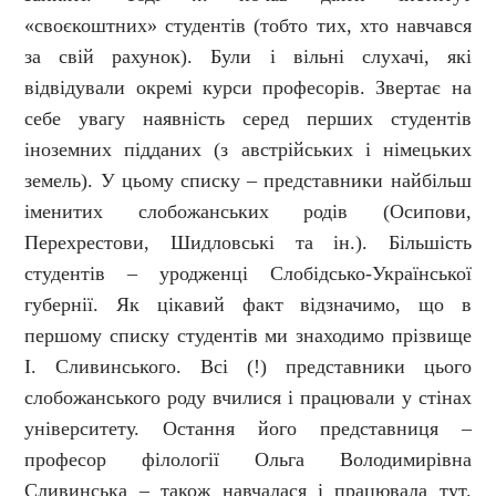
«своєкоштних» студентів (тобто тих, хто навчався
за свій рахунок). Були і вільні слухачі, які
відвідували окремі курси професорів. Звертає на
себе увагу наявність серед перших студентів
іноземних підданих (з австрійських і німецьких
земель). У цьому списку – представники найбільш
іменитих слобожанських родів (Осипови,
Перехрестови, Шидловські та ін.). Більшість
студентів – уродженці Слобідсько-Української
губернії. Як цікавий факт відзначимо, що в
першому списку студентів ми знаходимо прізвище
І. Сливинського. Всі (!) представники цього
слобожанського роду вчилися і працювали у стінах
університету. Остання його представниця –
професор філології Ольга Володимирівна
Сливинська – також навчалася і працювала тут.