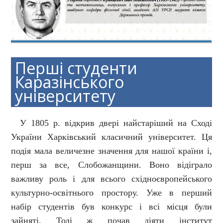
Перші студенти
Каразінського
університету
У 1805 р. відкрив двері найстаріший на Сході
України Харківський класичний університет. Ця
подія мала величезне значення для нашої країни і,
перш за все, Слобожанщини. Воно відіграло
важливу роль і для всього східноєвропейського
культурно-освітнього простору. Уже в перший
набір студентів був конкурс і всі місця були
зайняті. Тоді ж почав діяти інститут