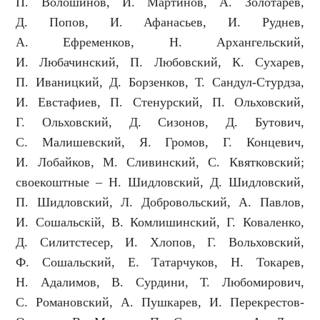
П. Волошинов, И. Мартинов, А. Золотарев,
Д. Попов, И. Афанасьев, И. Руднев,
А. Ефременков, Н. Архангельский,
И. Любачинский, П. Любовский, К. Сухарев,
П. Иваницкий, Д. Борзенков, Т. Сандул-Стурдза,
И. Евстафиев, П. Стенурский, П. Ольховский,
Г. Ольховский, Д. Сизонов, Д. Бутович,
С. Малишевский, Я. Громов, Г. Концевич,
И. Лобайков, М. Сливинский, С. Квятковский;
своекоштные – Н. Шидловский, Д. Шидловский,
П. Шидловский, Л. Добровольский, А. Павлов,
И. Сошальскій, В. Комлишинский, Г. Коваленко,
Д. Силитстесер, И. Хлопов, Г. Вольховский,
Ф. Сошальский, Е. Татарчуков, Н. Токарев,
Н. Адалимов, В. Сурдини, Т. Любомирович,
С. Романовский, А. Пушкарев, И. Перекрестов-