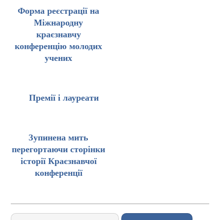
Форма реєстрації на
Міжнародну
краєзнавчу
конференцію молодих
учених
Премії і лауреати
Зупинена мить
перегортаючи сторінки
історії Краєзнавчої
конференції