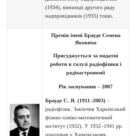
(1934), винаході другого ряду
надпровідників (1935) тощо.
Премія імені Брауде Семена
Яковича
Присуджується за видатні
роботи в галузі радіофізики і
радіоастрономії
Рік заснування – 2007
Брауде С. Я. (1911–2003)
–
радіофізик. Закінчив Харківський
фізико-хіміко-математичний
інститут (1932). У 1932–1941 рр.
працював у Харківському