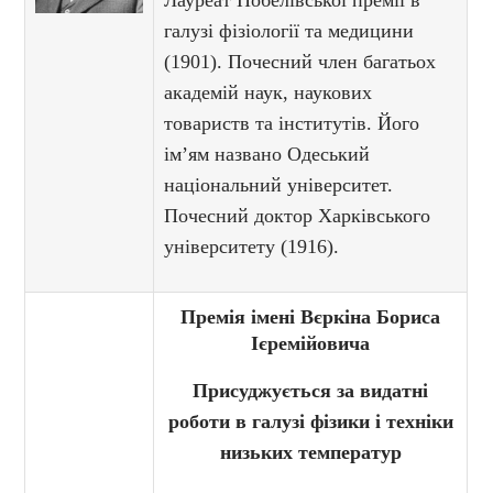
Лауреат Нобелівської премії в
галузі фізіології та медицини
(1901). Почесний член багатьох
академій наук, наукових
товариств та інститутів. Його
ім’ям названо Одеський
національний університет.
Почесний доктор Харківського
університету (1916).
Премія імені Вєркіна Бориса
Ієремійовича
Присуджується за видатні
роботи в галузі фізики і техніки
низьких температур