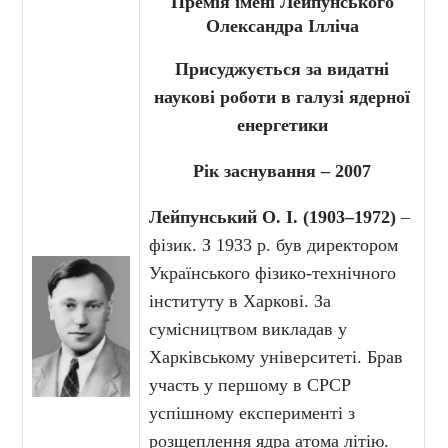
Премія імені Лейпунського
Олександра Ілліча
Присуджується за видатні
наукові роботи в галузі ядерної
енергетики
Рік заснування – 2007
Лейпунський О. І. (1903–1972)
–
фізик. З 1933 р. був директором
Українського фізико-технічного
інституту в Харкові. За
сумісництвом викладав у
Харківському університеті. Брав
участь у першому в СРСР
успішному експерименті з
розщеплення ядра атома літію.