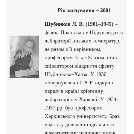
Рік заснування – 2001
Шубников Л. В. (1901–1945)
–
фізик. Працював у Нідерландах в
лабораторії низьких температур,
де разом з її керівником,
професором В. де Хаазом, став
співавтором відкриття ефекту
Шубникова–Хааза. У 1930
повернувся до СРСР, відкрив
першу в країні кріогенну
лабораторію у Харкові. У 1934–
1937 рр. був професором
Харківського університету. Брав
участь у доведенні ідеального
діамагнетизму надпровідників