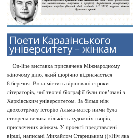
Поети Каразінського
університету – жінкам
On-line виставка присвячена Міжнародному
жіночому дню, який щорічно відзначається
8 березня. Вона містить віршовані строки
літераторів, чиї творчі біографії були пов’язані з
Харківським університетом. За більш ніж
двохсотрічну історію Альма-матер ними була
створена велика кількість художніх творів,
присвячених жінкам. У проекті представлені
вірші, написані Михайлом Старицьким ((«Ніч яка